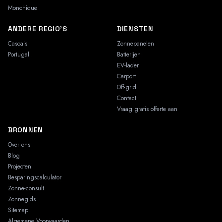
Monchique
ANDERE REGIO'S
DIENSTEN
Cascais
Zonnepanelen
Portugal
Batterijen
EV-lader
Carport
Off-grid
Contact
Vraag gratis offerte aan
BRONNEN
Over ons
Blog
Projecten
Besparingscalculator
Zonne-consult
Zonnegids
Sitemap
Algemene Voorwaarden