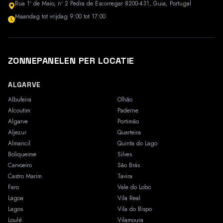
Rua 1º de Maio, nº 2 Pedra de Escorregar 8200-431, Guia, Portugal
Maandag tot vrijdag 9:00 tot 17:00
ZONNEPANELEN PER LOCATIE
ALGARVE
Albufeira
Olhão
Alcoutim
Paderne
Algarve
Portimão
Aljezur
Quarteira
Almancil
Quinta do Lago
Boliqueime
Silves
Carvoeiro
São Brás
Castro Marim
Tavira
Faro
Vale do Lobo
Lagoa
Vila Real
Lagos
Vila do Bispo
Loulé
Vilamoura