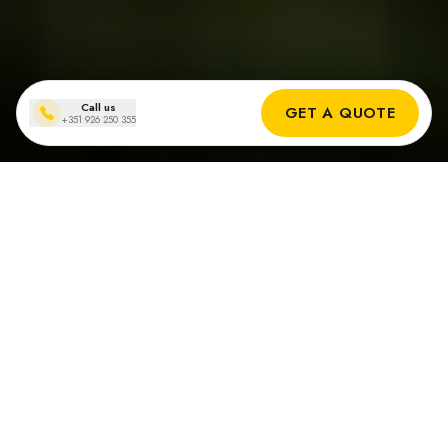
Call us
GET A QUOTE
+351 926 250 355
Complete Zonneoplossingen
voor Elke Behoefte
Van zonnepanelen tot batterijopslag, carports tot EV-laders -
we bieden end-to-end zonne-energie oplossingen op maat
voor uw huis.