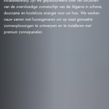
installatiebedrijf zijn we gepassioneerd over het omzetten
van de overvloedige zonneschijn van de Algarve in schone,
duurzame en kosteloze energie voor uw huis. We werken
nauw samen met huiseigenaren om op maat gemaakte
zonneoplossingen te ontwerpen en te installeren met
premium zonnepanelen.