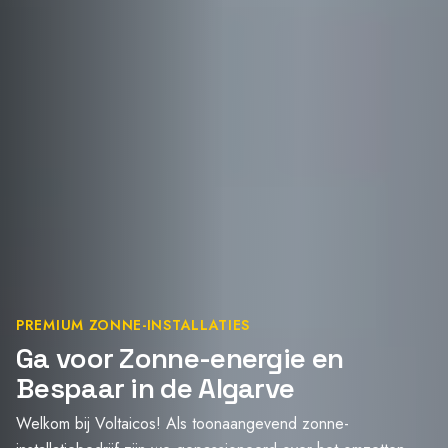
PREMIUM ZONNE-INSTALLATIES
Ga voor Zonne-energie en
Bespaar in de Algarve
Welkom bij Voltaicos! Als toonaangevend zonne-