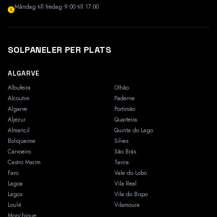
Måndag till fredag 9:00 till 17:00
SOLPANELER PER PLATS
ALGARVE
Albufeira
Olhão
Alcoutim
Paderne
Algarve
Portimão
Aljezur
Quarteira
Almancil
Quinta do Lago
Boliqueime
Silves
Carvoeiro
São Brás
Castro Marim
Tavira
Faro
Vale do Lobo
Lagoa
Vila Real
Lagos
Vila do Bispo
Loulé
Vilamoura
Monchique