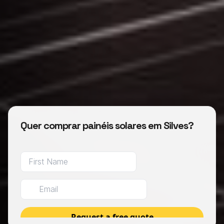
Quer comprar painéis solares em Silves?