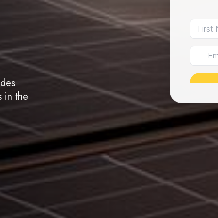
ides
 in the