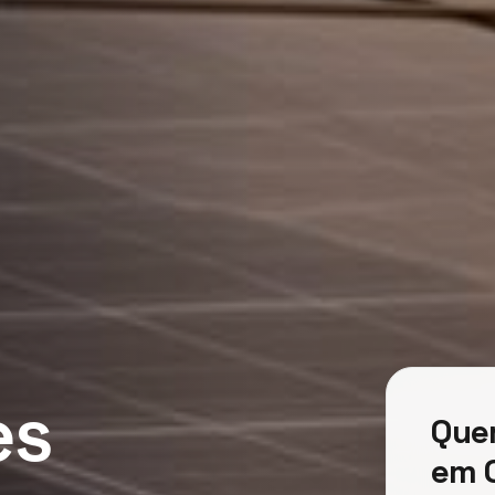
es
Quer
em 