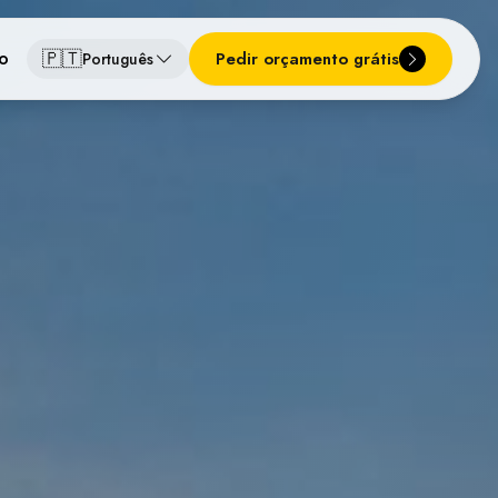
🇵🇹
o
Pedir orçamento grátis
Português