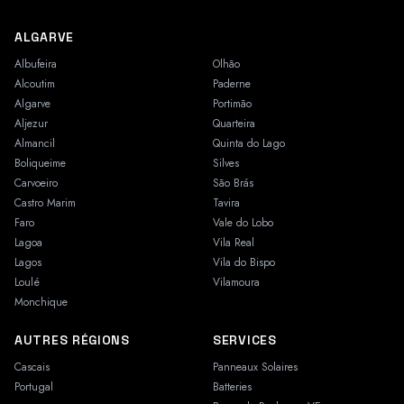
ALGARVE
Albufeira
Olhão
Alcoutim
Paderne
Algarve
Portimão
Aljezur
Quarteira
Almancil
Quinta do Lago
Boliqueime
Silves
Carvoeiro
São Brás
Castro Marim
Tavira
Faro
Vale do Lobo
Lagoa
Vila Real
Lagos
Vila do Bispo
Loulé
Vilamoura
Monchique
AUTRES RÉGIONS
SERVICES
Cascais
Panneaux Solaires
Portugal
Batteries