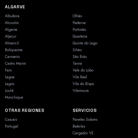
ALGARVE
Albufeira
Olhão
Alcoutim
Paderne
Algarve
Portimão
Aljezur
Quarteira
Almancil
Quinta do Lago
Boliqueime
Silves
Carvoeiro
São Brás
Castro Marim
Tavira
Faro
Vale do Lobo
Lagoa
Vila Real
Lagos
Vila do Bispo
Loulé
Vilamoura
Monchique
OTRAS REGIONES
SERVICIOS
Cascais
Paneles Solares
Portugal
Baterías
Cargador VE