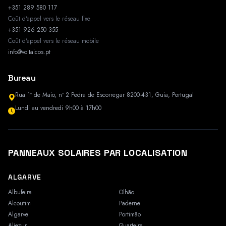
+351 289 580 117
Coût d'appel vers le réseau fixe
+351 926 250 355
Coût d'appel vers le réseau mobile
info@voltaicos.pt
Bureau
Rua 1º de Maio, nº 2 Pedra de Escorregar 8200-431, Guia, Portugal
Lundi au vendredi 9h00 à 17h00
PANNEAUX SOLAIRES PAR LOCALISATION
ALGARVE
Albufeira
Olhão
Alcoutim
Paderne
Algarve
Portimão
Aljezur
Quarteira