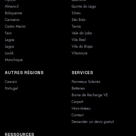
Almancil
Quinta do Lago
Boliqueime
Silves
Carvoeiro
São Brás
Castro Marim
Tavira
Faro
Vale do Lobo
Lagoa
Vila Real
Lagos
Vila do Bispo
Loulé
Vilamoura
Monchique
AUTRES RÉGIONS
SERVICES
Cascais
Panneaux Solaires
Portugal
Batteries
Borne de Recharge VE
Carport
Hors-réseau
Contact
Demander un devis gratuit
RESSOURCES