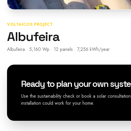
VOLTAICOS PROJECT
Albufeira
Albufeira · 5,160 Wp · 12 panels · 7,256 kWh/year
Ready to plan your own syst
Use the sustainability check or book a solar consultation
installation could work for your home.