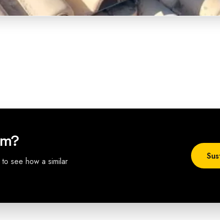
em?
Sus
 to see how a similar