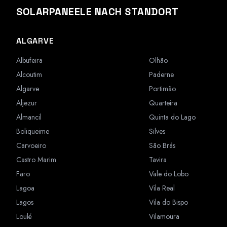
SOLARPANEELE NACH STANDORT
ALGARVE
Albufeira
Olhão
Alcoutim
Paderne
Algarve
Portimão
Aljezur
Quarteira
Almancil
Quinta do Lago
Boliqueime
Silves
Carvoeiro
São Brás
Castro Marim
Tavira
Faro
Vale do Lobo
Lagoa
Vila Real
Lagos
Vila do Bispo
Loulé
Vilamoura