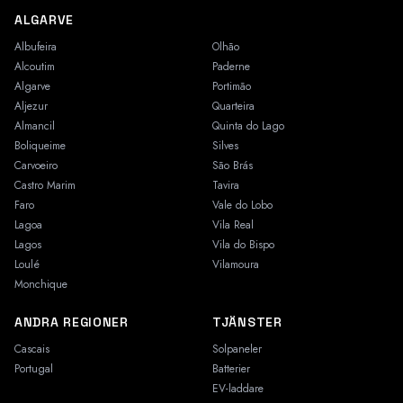
ALGARVE
Albufeira
Olhão
Alcoutim
Paderne
Algarve
Portimão
Aljezur
Quarteira
Almancil
Quinta do Lago
Boliqueime
Silves
Carvoeiro
São Brás
Castro Marim
Tavira
Faro
Vale do Lobo
Lagoa
Vila Real
Lagos
Vila do Bispo
Loulé
Vilamoura
Monchique
ANDRA REGIONER
TJÄNSTER
Cascais
Solpaneler
Portugal
Batterier
EV-laddare