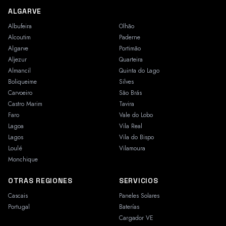
ALGARVE
Albufeira
Olhão
Alcoutim
Paderne
Algarve
Portimão
Aljezur
Quarteira
Almancil
Quinta do Lago
Boliqueime
Silves
Carvoeiro
São Brás
Castro Marim
Tavira
Faro
Vale do Lobo
Lagoa
Vila Real
Lagos
Vila do Bispo
Loulé
Vilamoura
Monchique
OTRAS REGIONES
SERVICIOS
Cascais
Paneles Solares
Portugal
Baterías
Cargador VE