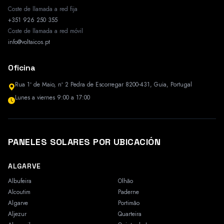
Coste de llamada a red fija
+351 926 250 355
Coste de llamada a red móvil
info@voltaicos.pt
Oficina
Rua 1º de Maio, nº 2 Pedra de Escorregar 8200-431, Guia, Portugal
Lunes a viernes 9:00 a 17:00
PANELES SOLARES POR UBICACIÓN
ALGARVE
Albufeira
Olhão
Alcoutim
Paderne
Algarve
Portimão
Aljezur
Quarteira