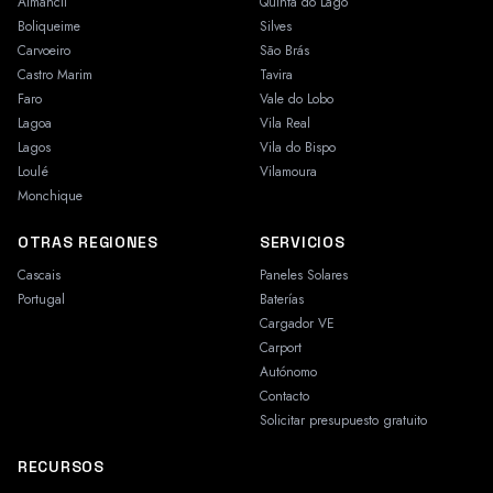
Almancil
Quinta do Lago
Boliqueime
Silves
Carvoeiro
São Brás
Castro Marim
Tavira
Faro
Vale do Lobo
Lagoa
Vila Real
Lagos
Vila do Bispo
Loulé
Vilamoura
Monchique
OTRAS REGIONES
SERVICIOS
Cascais
Paneles Solares
Portugal
Baterías
Cargador VE
Carport
Autónomo
Contacto
Solicitar presupuesto gratuito
RECURSOS