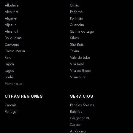
Albufeira
Olhão
Alcoutim
Paderne
Algarve
Portimão
Aljezur
Quarteira
Almancil
Quinta do Lago
Boliqueime
Silves
Carvoeiro
São Brás
Castro Marim
Tavira
Faro
Vale do Lobo
Lagoa
Vila Real
Lagos
Vila do Bispo
Loulé
Vilamoura
Monchique
OTRAS REGIONES
SERVICIOS
Cascais
Paneles Solares
Portugal
Baterías
Cargador VE
Carport
Autónomo